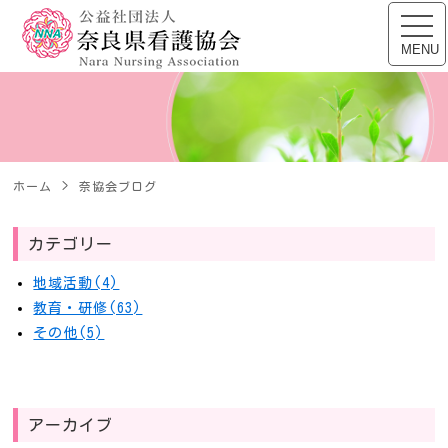
公益社団法人 奈良県看
toggl
navig
MENU
ホーム
奈協会ブログ
カテゴリー
地域活動(4)
教育・研修(63)
その他(5)
アーカイブ