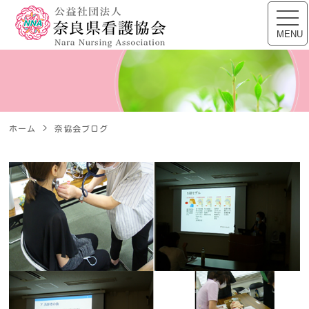
公益社団法人 奈良県看
toggl
navig
MENU
ホーム
奈協会ブログ