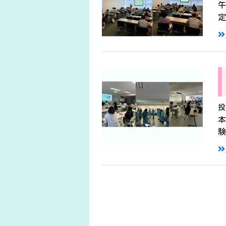
定
投
験