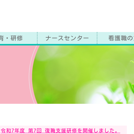
益社団法人 奈良県看護協会
育・研修
ナースセンター
看護職の
グ
令和7年度 第7回 復職支援研修を開催しました。