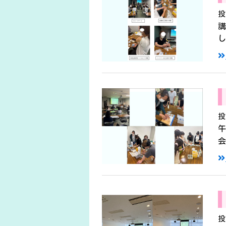
投
し
投
会
投