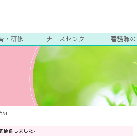
益社団法人 奈良県看護協会
育・研修
ナースセンター
看護職の
グ
詳細
」を開催しました。