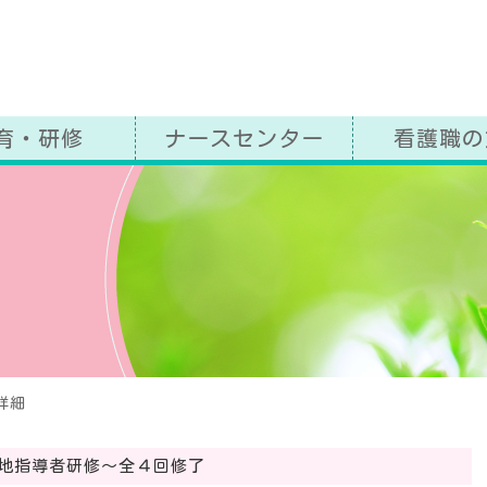
益社団法人 奈良県看護協会
育・研修
ナースセンター
看護職の
グ
詳細
実地指導者研修～全４回修了